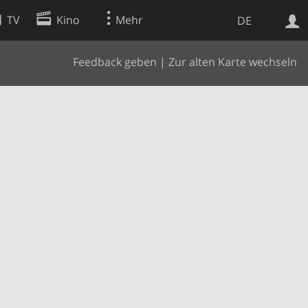
TV
Kino
Mehr
DE
Feedback geben
|
Zur alten Karte wechseln
Websuche
Apps