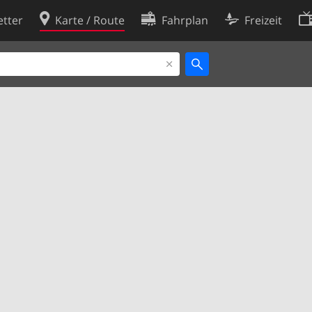
tter
Karte / Route
Fahrplan
Freizeit
Cookie-Richtlinie
ingungen
Cookie-Einstellungen
rklärung
Entwickler