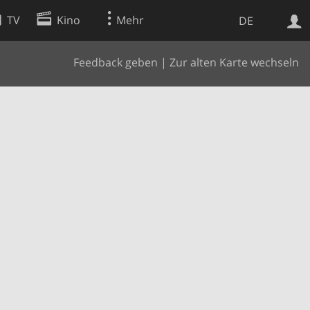
TV
Kino
Mehr
DE
Feedback geben
|
Zur alten Karte wechseln
Websuche
Apps