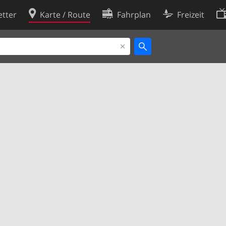
tter
Karte / Route
Fahrplan
Freizeit
Cookie-Richtlinie
ingungen
Cookie-Einstellungen
rklärung
Entwickler