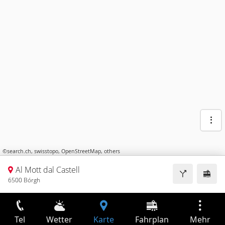
©
search.ch
,
swisstopo
,
OpenStreetMap
,
others
Al Mott dal Castell
6500 Bórgh
Tel
Wetter
Karte
Fahrplan
Mehr