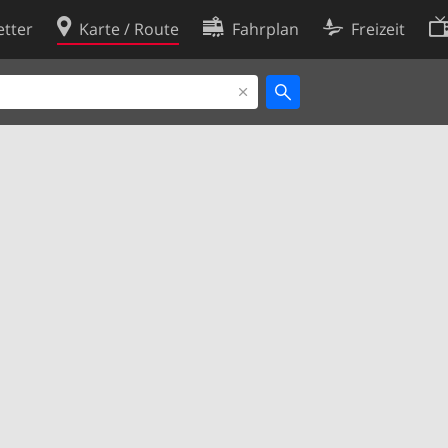
tter
Karte / Route
Fahrplan
Freizeit
Cookie-Richtlinie
ingungen
Cookie-Einstellungen
rklärung
Entwickler