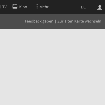
TV
Kino
Mehr
DE
Feedback geben
|
Zur alten Karte wechseln
Websuche
Apps