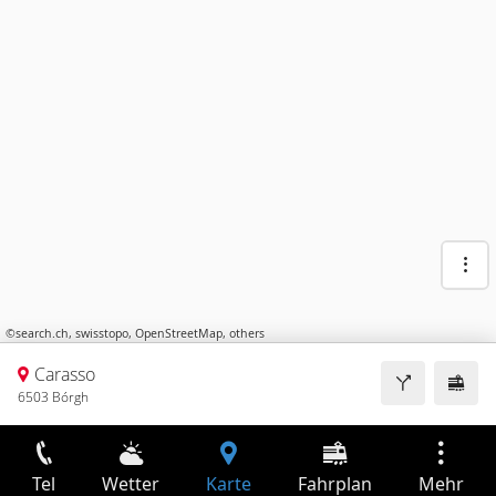
©
search.ch
,
swisstopo
,
OpenStreetMap
,
others
Carasso
6503 Bórgh
Tel
Wetter
Karte
Fahrplan
Mehr