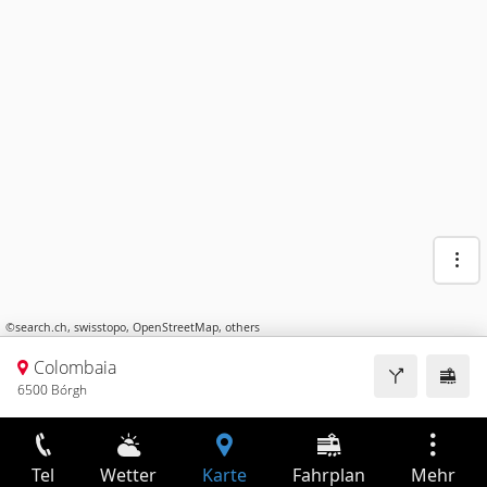
©
search.ch
,
swisstopo
,
OpenStreetMap
,
others
Colombaia
6500 Bórgh
Tel
Wetter
Karte
Fahrplan
Mehr