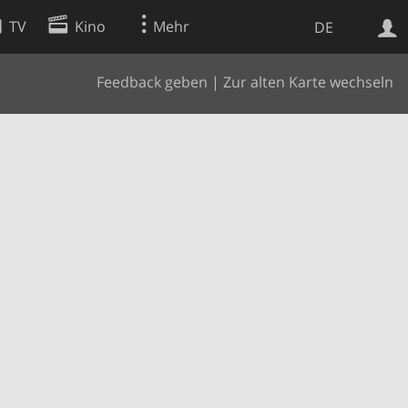
TV
Kino
Mehr
DE
Feedback geben
|
Zur alten Karte wechseln
Websuche
Apps