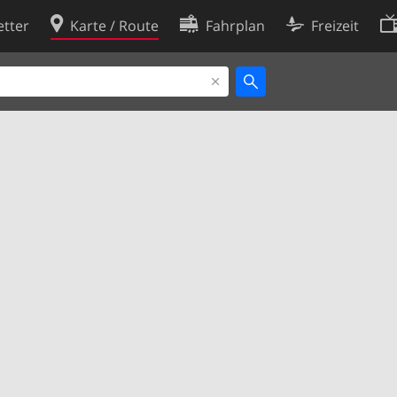
tter
Karte / Route
Fahrplan
Freizeit
Cookie-Richtlinie
ingungen
Cookie-Einstellungen
rklärung
Entwickler