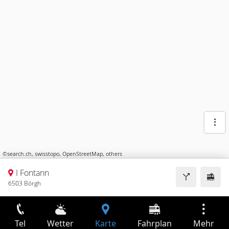
©
search.ch
,
swisstopo
,
OpenStreetMap
,
others
I Fontann
6503 Bórgh
Tel
Wetter
Karte
Fahrplan
Mehr