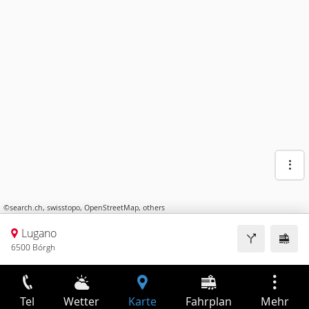
©
search.ch
,
swisstopo
,
OpenStreetMap
,
others
Lugano
6500 Bórgh
Tel
Wetter
Karte
Fahrplan
Mehr