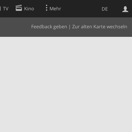
TV
Kino
Mehr
DE
Feedback geben
|
Zur alten Karte wechseln
Websuche
Apps