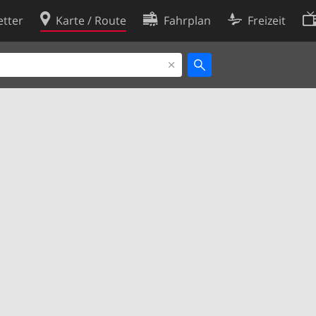
tter
Karte / Route
Fahrplan
Freizeit
Cookie-Richtlinie
ingungen
Cookie-Einstellungen
rklärung
Entwickler