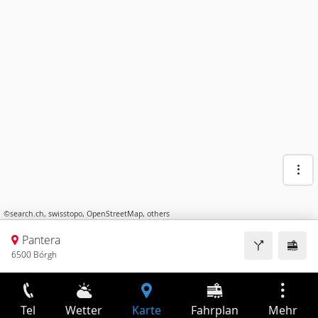
©
search.ch
,
swisstopo
,
OpenStreetMap
,
others
Pantera
6500 Bórgh
Tel
Wetter
Karte
Fahrplan
Mehr