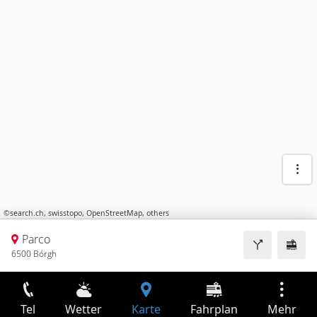
©
search.ch
,
swisstopo
,
OpenStreetMap
,
others
Parco
6500 Bórgh
Tel
Wetter
Karte
Fahrplan
Mehr