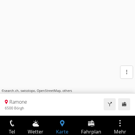
©
search.ch
,
swisstopo
,
OpenStreetMap
,
others
Ramone
6500 Bórgh
Tel
Wetter
Karte
Fahrplan
Mehr