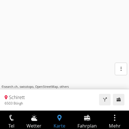
©
search.ch
,
swisstopo
,
OpenStreetMap
,
others
Schirett
6503 Bórgh
Tel
Wetter
Karte
Fahrplan
Mehr