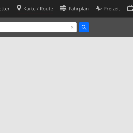
tter
Karte / Route
Fahrplan
Freizeit
Cookie-Richtlinie
ingungen
Cookie-Einstellungen
rklärung
Entwickler