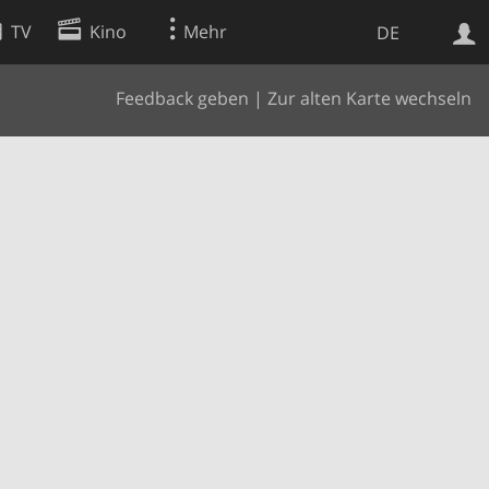
TV
Kino
Mehr
DE
Feedback geben
|
Zur alten Karte wechseln
Websuche
Apps