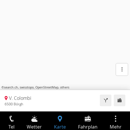
©
search.ch
,
swisstopo
,
OpenStreetMap
,
others
V. Colombi
6500 Bórgh
Tel
Wetter
Karte
Fahrplan
Mehr