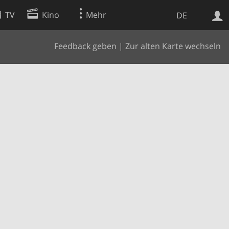
TV
Kino
Mehr
DE
Feedback geben
|
Zur alten Karte wechseln
Websuche
Apps