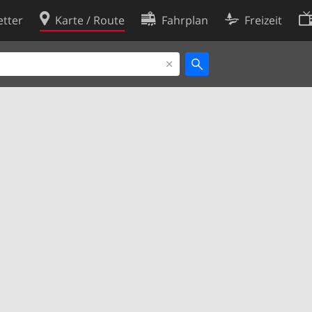
tter
Karte / Route
Fahrplan
Freizeit
Cookie-Richtlinie
ingungen
Cookie-Einstellungen
rklärung
Entwickler