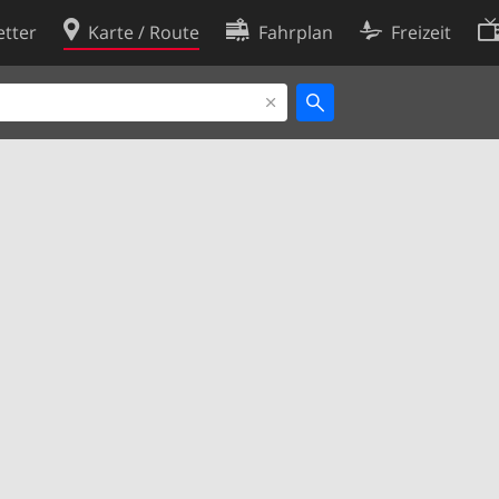
tter
Karte / Route
Fahrplan
Freizeit
Cookie-Richtlinie
ingungen
Cookie-Einstellungen
rklärung
Entwickler