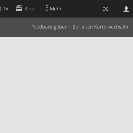
TV
Kino
Mehr
DE
Feedback geben
|
Zur alten Karte wechseln
Websuche
Apps