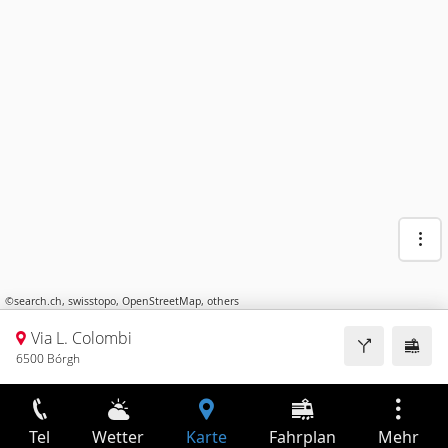
©
search.ch
,
swisstopo
,
OpenStreetMap
,
others
Via L. Colombi
6500 Bórgh
Tel
Wetter
Karte
Fahrplan
Mehr