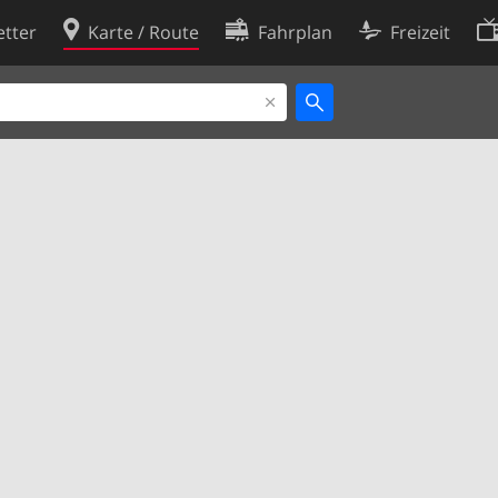
tter
Karte / Route
Fahrplan
Freizeit
Cookie-Richtlinie
ingungen
Cookie-Einstellungen
rklärung
Entwickler