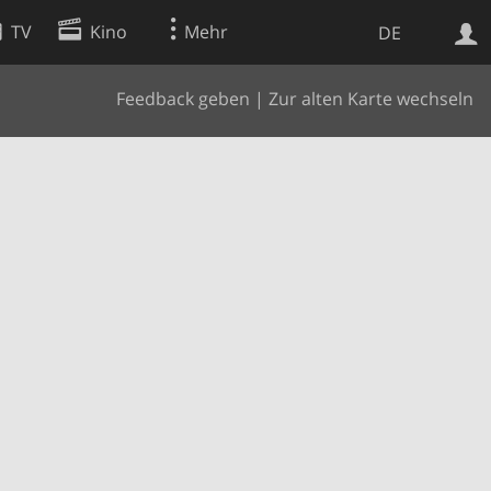
TV
Kino
Mehr
DE
Feedback geben
|
Zur alten Karte wechseln
Websuche
Apps