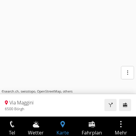
©
search.ch
,
swisstopo
,
OpenStreetMap
,
others
Via Maggini
6500 Bórgh
Tel
Wetter
Karte
Fahrplan
Mehr