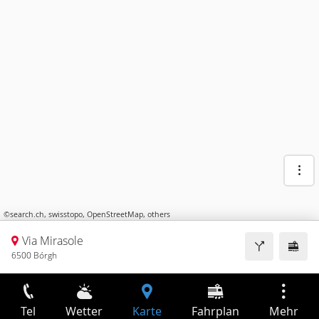
©
search.ch
,
swisstopo
,
OpenStreetMap
,
others
Via Mirasole
6500 Bórgh
Tel
Wetter
Karte
Fahrplan
Mehr