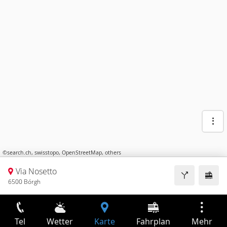
©
search.ch
,
swisstopo
,
OpenStreetMap
,
others
Via Nosetto
6500 Bórgh
Tel
Wetter
Karte
Fahrplan
Mehr