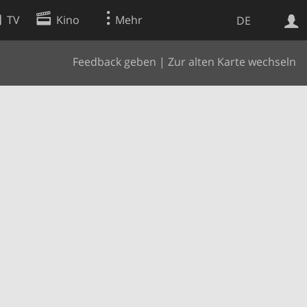
TV
Kino
Mehr
DE
Feedback geben
|
Zur alten Karte wechseln
Websuche
Apps