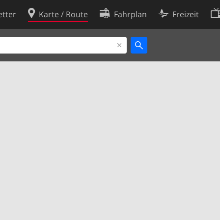
tter
Karte / Route
Fahrplan
Freizeit
Cookie-Richtlinie
ingungen
Cookie-Einstellungen
rklärung
Entwickler