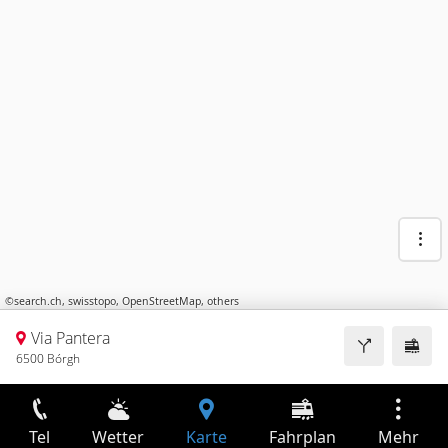
©
search.ch
,
swisstopo
,
OpenStreetMap
,
others
Via Pantera
6500 Bórgh
Tel
Wetter
Karte
Fahrplan
Mehr