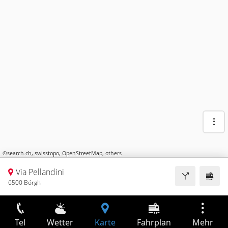
©
search.ch
,
swisstopo
,
OpenStreetMap
,
others
Via Pellandini
6500 Bórgh
Tel
Wetter
Karte
Fahrplan
Mehr