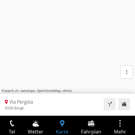
©
search.ch
,
swisstopo
,
OpenStreetMap
,
others
Via Pergola
6500 Bórgh
Tel
Wetter
Karte
Fahrplan
Mehr