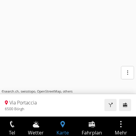
©
search.ch
,
swisstopo
,
OpenStreetMap
,
others
Via Portaccia
6500 Bórgh
Tel
Wetter
Karte
Fahrplan
Mehr