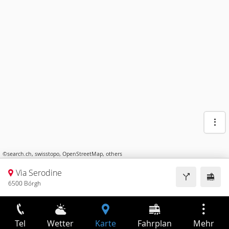
©
search.ch
,
swisstopo
,
OpenStreetMap
,
others
Via Serodine
6500 Bórgh
Tel
Wetter
Karte
Fahrplan
Mehr