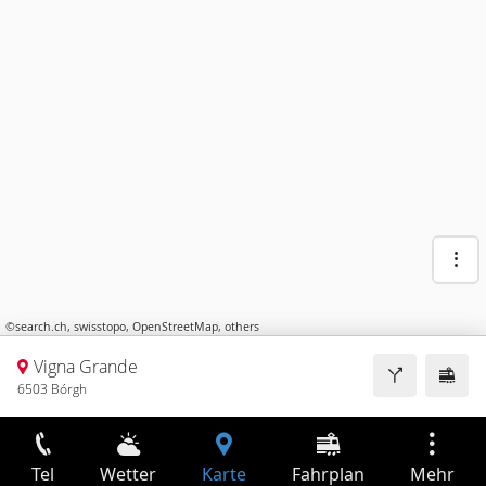
©
search.ch
,
swisstopo
,
OpenStreetMap
,
others
Vigna Grande
6503 Bórgh
Tel
Wetter
Karte
Fahrplan
Mehr