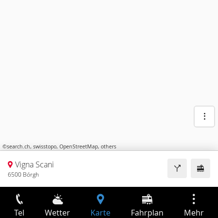
©
search.ch
,
swisstopo
,
OpenStreetMap
,
others
Vigna Scani
6500 Bórgh
Tel
Wetter
Karte
Fahrplan
Mehr