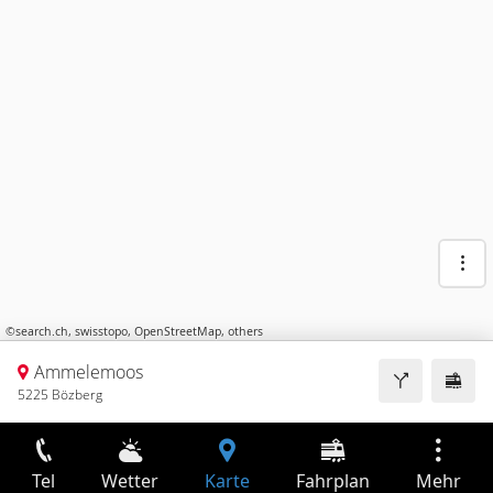
©
search.ch
,
swisstopo
,
OpenStreetMap
,
others
Ammelemoos
5225 Bözberg
Tel
Wetter
Karte
Fahrplan
Mehr