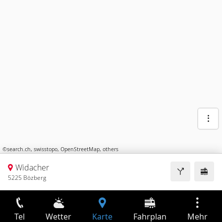
©
search.ch
,
swisstopo
,
OpenStreetMap
,
others
Widacher
5225 Bözberg
Tel
Wetter
Karte
Fahrplan
Mehr