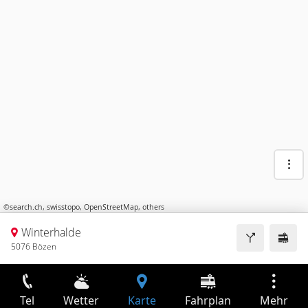
©
search.ch
,
swisstopo
,
OpenStreetMap
,
others
Winterhalde
5076 Bözen
Tel
Wetter
Karte
Fahrplan
Mehr