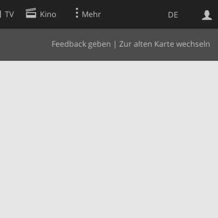
TV
Kino
Mehr
DE
Feedback geben
|
Zur alten Karte wechseln
Websuche
Apps