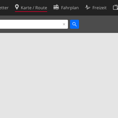
tter
Karte / Route
Fahrplan
Freizeit
Cookie-Richtlinie
ingungen
Cookie-Einstellungen
rklärung
Entwickler