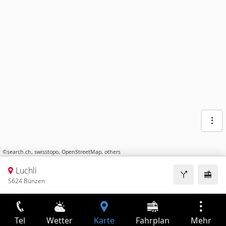
©
search.ch
,
swisstopo
,
OpenStreetMap
,
others
Luchli
5624 Bünzen
Tel
Wetter
Karte
Fahrplan
Mehr