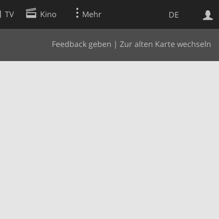
TV
Kino
Mehr
DE
Feedback geben
|
Zur alten Karte wechseln
Websuche
Apps