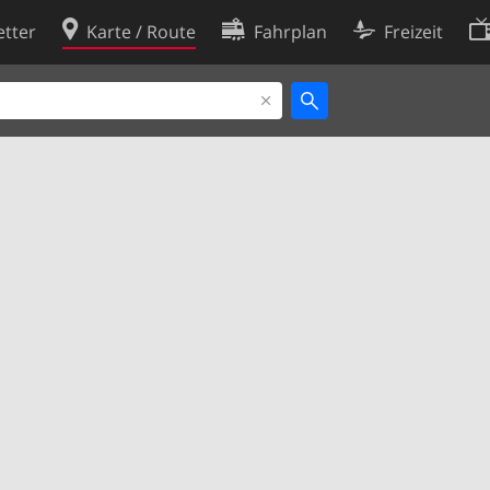
tter
Karte / Route
Fahrplan
Freizeit
Cookie-Richtlinie
ingungen
Cookie-Einstellungen
rklärung
Entwickler