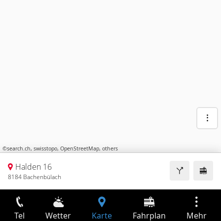
©
search.ch
,
swisstopo
,
OpenStreetMap
,
others
Halden 16
8184 Bachenbülach
Tel
Wetter
Karte
Fahrplan
Mehr