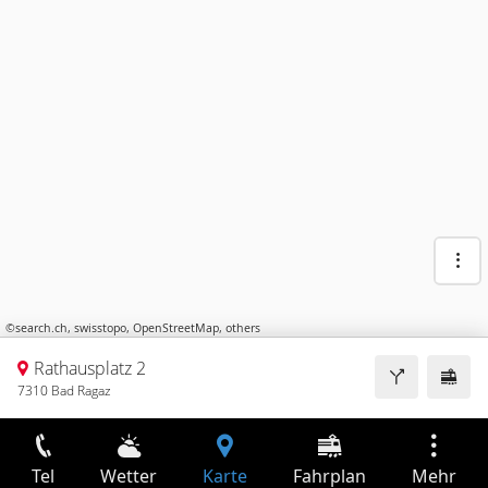
©
search.ch
,
swisstopo
,
OpenStreetMap
,
others
Rathausplatz 2
7310 Bad Ragaz
Tel
Wetter
Karte
Fahrplan
Mehr