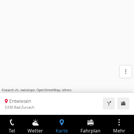
©
search.ch
,
swisstopo
,
OpenStreetMap
,
others
Entwiesen
5330 Bad Zurzach
Tel
Wetter
Karte
Fahrplan
Mehr