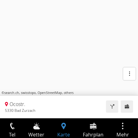
©
search.ch
,
swisstopo
,
OpenStreetMap
,
others
Ocostr.
5330 Bad Zurzach
Tel
Wetter
Karte
Fahrplan
Mehr