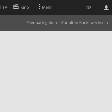
TV
Kino
Mehr
DE
Feedback geben
|
Zur alten Karte wechseln
Websuche
Apps