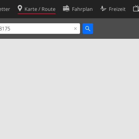
tter
Karte / Route
Fahrplan
Freizeit
Cookie-Richtlinie
ingungen
Cookie-Einstellungen
rklärung
Entwickler