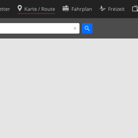
tter
Karte / Route
Fahrplan
Freizeit
Cookie-Richtlinie
ingungen
Cookie-Einstellungen
rklärung
Entwickler