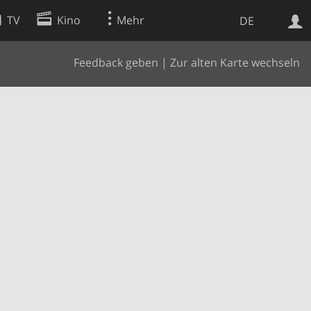
TV
Kino
Mehr
DE
Feedback geben
|
Zur alten Karte wechseln
Websuche
Apps