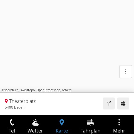
©
search.ch
,
swisstopo
,
OpenStreetMap
,
others
Theaterplatz
5400 Baden
Tel
Wetter
Karte
Fahrplan
Mehr