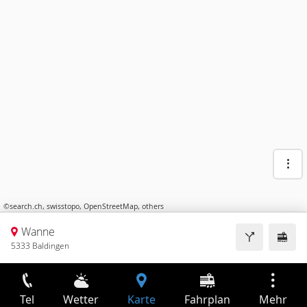
©
search.ch
,
swisstopo
,
OpenStreetMap
,
others
Wanne
5333 Baldingen
Tel
Wetter
Karte
Fahrplan
Mehr