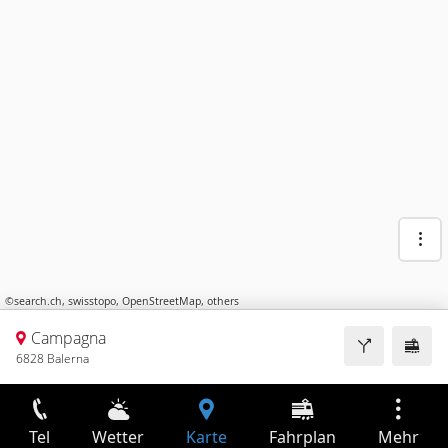
©
search.ch
,
swisstopo
,
OpenStreetMap
,
others
Campagna
6828 Balerna
Tel
Wetter
Karte
Fahrplan
Mehr