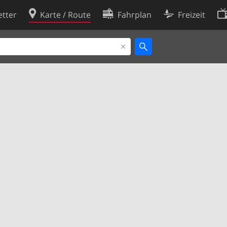
tter
Karte / Route
Fahrplan
Freizeit
Cookie-Richtlinie
ingungen
Cookie-Einstellungen
rklärung
Entwickler