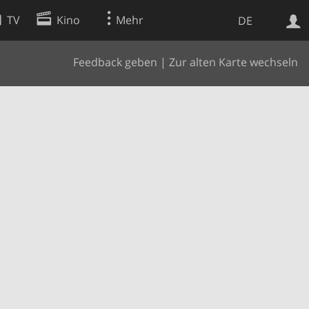
TV
Kino
Mehr
DE
Feedback geben
|
Zur alten Karte wechseln
Websuche
Apps