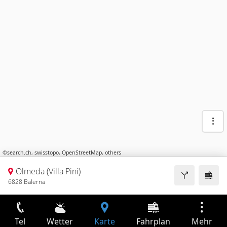
©
search.ch
,
swisstopo
,
OpenStreetMap
,
others
Olmeda (Villa Pini)
6828 Balerna
Tel
Wetter
Karte
Fahrplan
Mehr