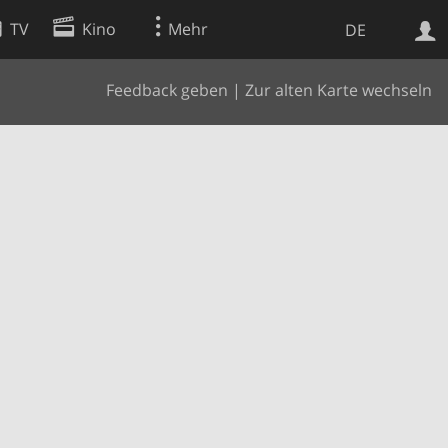
TV
Kino
Mehr
DE
Feedback geben
|
Zur alten Karte wechseln
Websuche
Apps