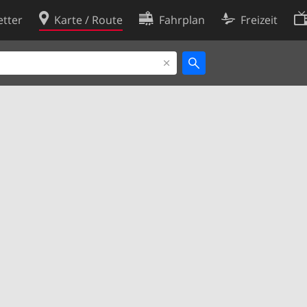
tter
Karte / Route
Fahrplan
Freizeit
Cookie-Richtlinie
ingungen
Cookie-Einstellungen
rklärung
Entwickler