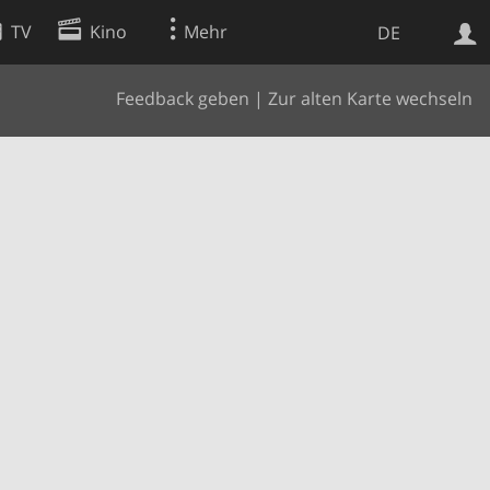
TV
Kino
Mehr
DE
Feedback geben
|
Zur alten Karte wechseln
Websuche
Apps