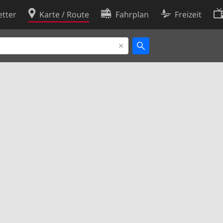
tter
Karte / Route
Fahrplan
Freizeit
Cookie-Richtlinie
ingungen
Cookie-Einstellungen
rklärung
Entwickler